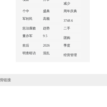
减少
个中
盛典
周年庆典
军转民
高额
3748.6
惩治腐败
趋势
二手
董亦军
9.5
团购
前后
2026
季度
明查暗访
混乱
经营管理
情链接