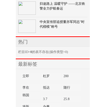
归途路上 温暖守护 ——北京铁
警全力护航春运
中央宣传部追授董亦军同志“时
代楷模”称号
热门
栏目ID=
0
的表不存在(操作类型=0)
最新标签
立即
杜罗
200
李在
抵达
随行
韩国
3.7
25.8
项新
办事