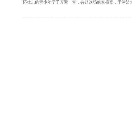
怀壮志的青少年学子齐聚一堂，共赴这场航空盛宴，于津沽大