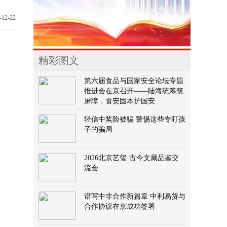
12-22
精彩图文
第六届食品与国家安全论坛专题
推进会在京召开——陆海统筹筑
屏障，食安固本护国安
轻信中奖险被骗 警惕这些专盯孩
子的骗局
2026北京艺玺·古今文藏品鉴交
流会
谱写中非合作新篇章 中利易货与
合作协议在京成功签署