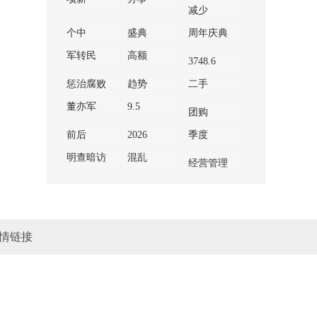
减少
个中
盛典
周年庆典
军转民
高额
3748.6
惩治腐败
趋势
二手
董亦军
9.5
团购
前后
2026
季度
明查暗访
混乱
经营管理
情链接