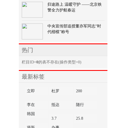
归途路上 温暖守护 ——北京铁
警全力护航春运
中央宣传部追授董亦军同志“时
代楷模”称号
热门
栏目ID=
0
的表不存在(操作类型=0)
最新标签
立即
杜罗
200
李在
抵达
随行
韩国
3.7
25.8
项新
办事