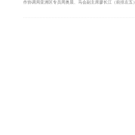
作协调局亚洲区专员周奥晨、马会副主席廖长江（前排左五）、