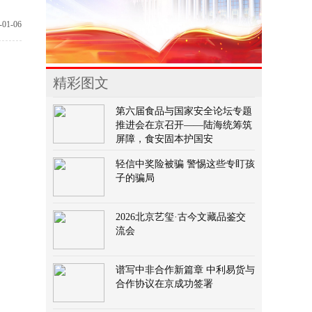
01-06
精彩图文
第六届食品与国家安全论坛专题
推进会在京召开——陆海统筹筑
屏障，食安固本护国安
轻信中奖险被骗 警惕这些专盯孩
子的骗局
2026北京艺玺·古今文藏品鉴交
流会
谱写中非合作新篇章 中利易货与
合作协议在京成功签署