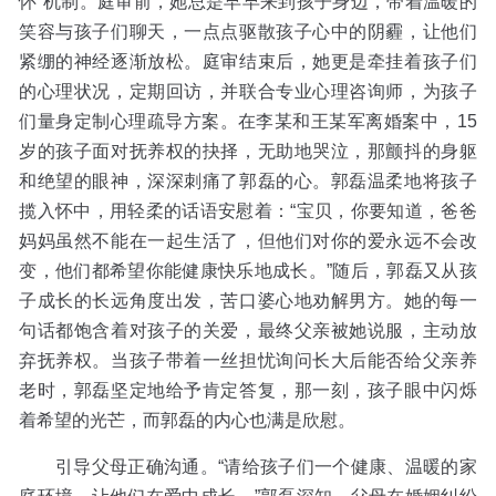
怀”机制。庭审前，她总是早早来到孩子身边，带着温暖的
笑容与孩子们聊天，一点点驱散孩子心中的阴霾，让他们
紧绷的神经逐渐放松。庭审结束后，她更是牵挂着孩子们
的心理状况，定期回访，并联合专业心理咨询师，为孩子
们量身定制心理疏导方案。在李某和王某军离婚案中，15
岁的孩子面对抚养权的抉择，无助地哭泣，那颤抖的身躯
和绝望的眼神，深深刺痛了郭磊的心。郭磊温柔地将孩子
揽入怀中，用轻柔的话语安慰着：“宝贝，你要知道，爸爸
妈妈虽然不能在一起生活了，但他们对你的爱永远不会改
变，他们都希望你能健康快乐地成长。”随后，郭磊又从孩
子成长的长远角度出发，苦口婆心地劝解男方。她的每一
句话都饱含着对孩子的关爱，最终父亲被她说服，主动放
弃抚养权。当孩子带着一丝担忧询问长大后能否给父亲养
老时，郭磊坚定地给予肯定答复，那一刻，孩子眼中闪烁
着希望的光芒，而郭磊的内心也满是欣慰。
引导父母正确沟通。“请给孩子们一个健康、温暖的家