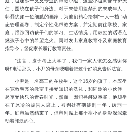
庭，组建起一支支专业的帮教小组，这些小组就像守护天
使，围绕在孩子们身边。对于未使用监禁刑的未成年人，
郭磊犹如一位细腻的画家，为他们精心绘制“一人一档 ”动
态管理画卷，制定个性化帮教方案，并定期前往学校、家
庭，跟踪回访孩子们的学习、生活情况，用鼓励的话语点
燃孩子心中的希望之火。同时发出家庭教育令及家庭教育
指导令，督促家长履行教育责任。
“法官，孩子考上大学了，我们一家人该怎么感谢你
呀!”电话那头，小尹的母亲哽咽着把这个好消息告诉法官。
小尹是一名高三的在校生，这个16岁的孩子，本应坐
在宽敞明亮的教室里接受知识的洗礼，和同龄的小伙伴一
起享受快乐的青春时光，然而，因犯寻衅滋事罪，他却坐
在了冰冷的被告人席上，被判处有期徒刑一年，缓刑一
年。庭审虽然结束了，但审判席上那个瘦小的身影深深牵
动着郭磊的心。