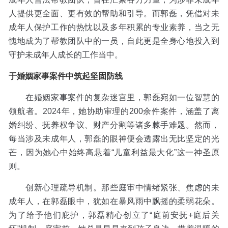
人提供更全面、更有效的帮助和引导。而郭磊，凭借对未
成年人保护工作的热忱以及多年积累的专业素养，当之无
愧地成为了帮教团队中的一员，自此更是全身心地投入到
守护未成年人成长的工作当中。
于婚姻家事案件中筑起坚固防线
在婚姻家事案件的复杂迷宫里，郭磊宛如一位智慧的
领航者。2024年，她协助审理的200余件案件，涵盖了离
婚纠纷、抚养权争议、财产分割等诸多棘手难题。然而，
每当涉及未成年人，郭磊的眼神便会透露出无比坚定的光
芒，因为她心中始终高悬着“儿童利益最大化”这一神圣原
则。
创新心理疏导机制。那些庭审中情绪紧张、焦虑的未
成年人，在郭磊眼中，犹如在暴风雨中飘摇的柔弱花朵。
为了给予他们庇护，郭磊精心创立了“庭前安抚+庭后关