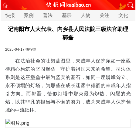
快报
案例
普法
基层
人物
关注
文化
记南阳市人大代表、内乡县人民法院三级法官助理
郭磊
2025-04-17
快报网
在法治社会的壮阔蓝图里，未成年人保护宛如一座亟
待精心构筑的坚固堡垒，守护着祖国未来的希望。司法体
系则是这座堡垒中最为坚实的基石，如同一座巍峨耸立、
永不倾塌的灯塔，为那些在成长迷雾中徘徊的未成年人指
引方向。而郭磊，恰似灯塔中那束最为炽热、闪耀的光
焰，以其非凡的担当与不懈的努力，成为未成年人保护领
域的中流砥柱。