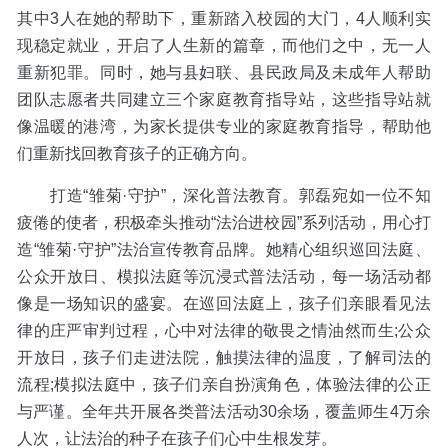
其中3人在她的帮助下，重新踏入校园的大门，4人顺利实
现稳定就业，开启了人生新的篇章，而他们之中，无一人
重新犯罪。同时，她与县妇联、县民政局及未成年人帮助
团队志愿者共同建立三个家庭教育指导站，这些指导站就
像温暖的港湾，为家长提供专业的家庭教育指导，帮助他
们重新找回教育孩子的正确方向。
打造“雏菊·守护”，深化普法教育。郭磊宛如一位不知
疲倦的使者，积极牵头推动“法治进校园”系列活动，用心打
造“雏菊·守护”法治宣传教育品牌。她精心组织巡回法庭、
公众开放日、模拟法庭等沉浸式普法活动，每一场活动都
像是一场知识的盛宴。在巡回法庭上，孩子们亲眼看见法
律的庄严审判过程，心中对法律的敬畏之情油然而生;公众
开放日，孩子们走进法院，触摸法律的温度，了解司法的
流程;模拟法庭中，孩子们亲自扮演角色，体验法律的公正
与严谨。全年共开展各类普法活动30余场，覆盖师生4万余
人次，让法治的种子在孩子们心中生根发芽。