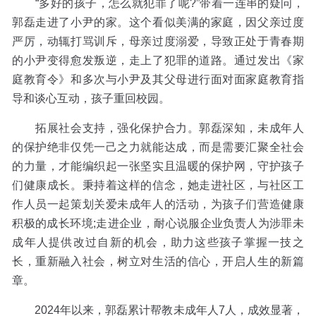
“多好的孩子，怎么就犯罪了呢?”带着一连串的疑问，
郭磊走进了小尹的家。这个看似美满的家庭，因父亲过度
严厉，动辄打骂训斥，母亲过度溺爱，导致正处于青春期
的小尹变得愈发叛逆，走上了犯罪的道路。通过发出《家
庭教育令》和多次与小尹及其父母进行面对面家庭教育指
导和谈心互动，孩子重回校园。
拓展社会支持，强化保护合力。郭磊深知，未成年人
的保护绝非仅凭一己之力就能达成，而是需要汇聚全社会
的力量，才能编织起一张坚实且温暖的保护网，守护孩子
们健康成长。秉持着这样的信念，她走进社区，与社区工
作人员一起策划关爱未成年人的活动，为孩子们营造健康
积极的成长环境;走进企业，耐心说服企业负责人为涉罪未
成年人提供改过自新的机会，助力这些孩子掌握一技之
长，重新融入社会，树立对生活的信心，开启人生的新篇
章。
2024年以来，郭磊累计帮教未成年人7人，成效显著，